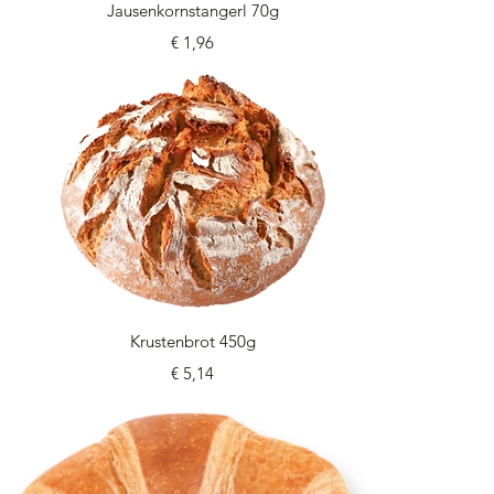
Schnellansicht
Jausenkornstangerl 70g
Preis
€ 1,96
Schnellansicht
Krustenbrot 450g
Preis
€ 5,14