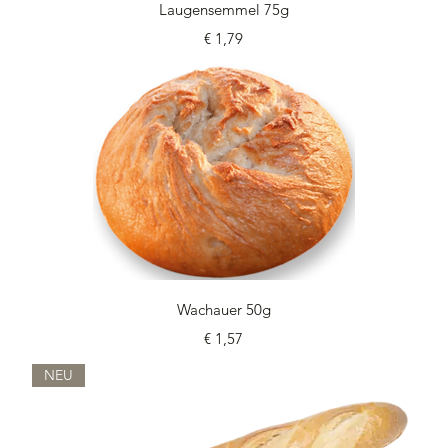
Schnellansicht
Laugensemmel 75g
Preis
€ 1,79
Schnellansicht
Wachauer 50g
Preis
€ 1,57
NEU