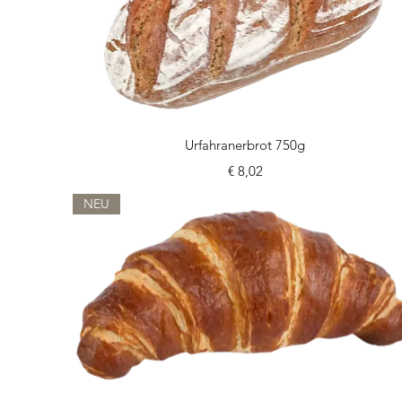
Schnellansicht
Urfahranerbrot 750g
Preis
€ 8,02
NEU