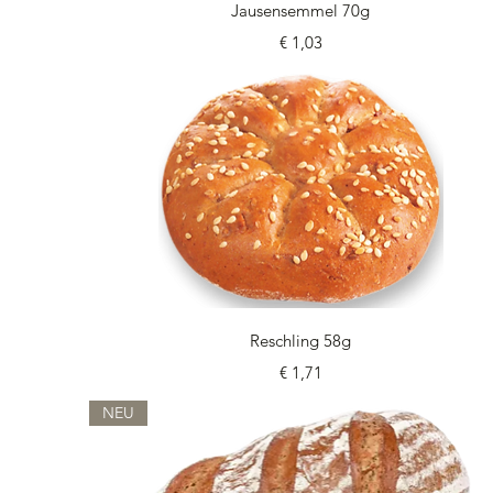
Schnellansicht
Jausensemmel 70g
Preis
€ 1,03
Schnellansicht
Reschling 58g
Preis
€ 1,71
NEU