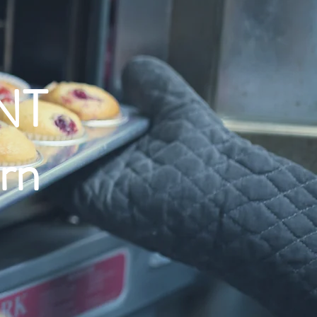
NT
rn