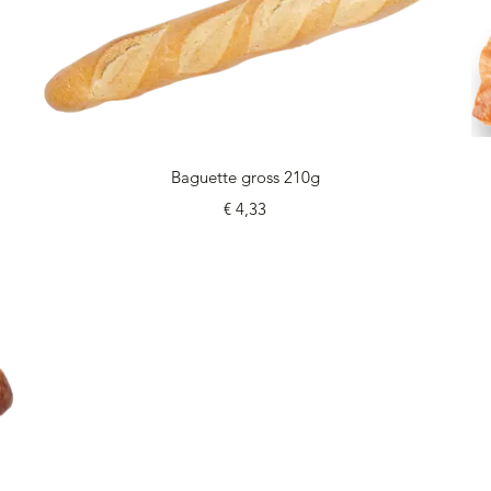
Schnellansicht
Baguette gross 210g
Preis
€ 4,33